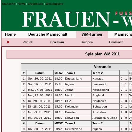
Startseite
¦
News
¦
Ergebnisse
¦
Weltrangliste
Home
Deutsche Mannschaft
WM-Turnier
Mannscha
»
Aktuell
Spielplan
Gruppen
Finalrunde
Spielplan WM 2011
Vorrunde
#
Datum
MESZ
Team 1
Team 2
Sp
1
So., 26. 06. 2011
18:00
Deutschland
Kanada
2 : 1
Be
2
So., 26. 06. 2011
15:00
Nigeria
Frankreich
0 : 1
S
3
Mo., 27. 06. 2011
15:00
Japan
Neuseeland
2 : 1
B
4
Mo., 27. 06. 2011
18:00
Mexiko
England
1 : 1
W
5
Di., 28. 06. 2011
18:15
USA
Nordkorea
2 : 0
D
6
Di., 28. 06. 2011
15:00
Kolumbien
Schweden
0 : 1
L
7
Mi., 29. 06. 2011
18:15
Brasilien
Australien
1 : 0
M
8
Mi., 29. 06. 2011
15:00
Norwegen
Äquatorial-Guinea
1 : 0
A
#
Datum
MESZ
Team 1
Team 2
Sp
9
Do., 30. 06. 2011
20:45
Deutschland
Nigeria
1 : 0
Fr