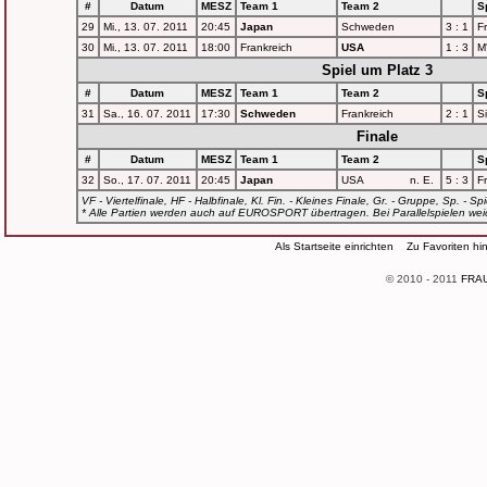
#
Datum
MESZ
Team 1
Team 2
Sp
29
Mi., 13. 07. 2011
20:45
Japan
Schweden
3 : 1
Fr
30
Mi., 13. 07. 2011
18:00
Frankreich
USA
1 : 3
M
Spiel um Platz 3
#
Datum
MESZ
Team 1
Team 2
Sp
31
Sa., 16. 07. 2011
17:30
Schweden
Frankreich
2 : 1
S
Finale
#
Datum
MESZ
Team 1
Team 2
Sp
32
So., 17. 07. 2011
20:45
Japan
USA
n. E.
5 : 3
Fr
VF - Viertelfinale, HF - Halbfinale, Kl. Fin. - Kleines Finale, Gr. - Gruppe, Sp. - Spi
* Alle Partien werden auch auf EUROSPORT übertragen. Bei Parallelspielen w
Als Startseite einrichten
Zu Favoriten hi
© 2010 - 2011
FRAU