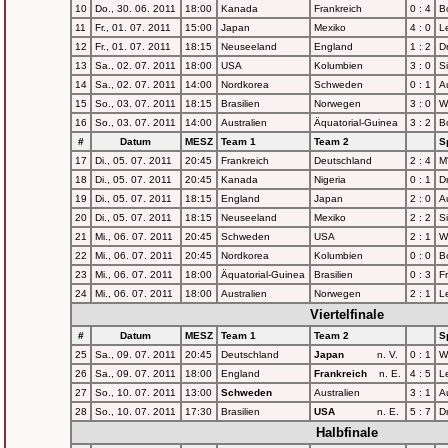
10
Do., 30. 06. 2011
18:00
Kanada
Frankreich
0 : 4
B
11
Fr., 01. 07. 2011
15:00
Japan
Mexiko
4 : 0
L
12
Fr., 01. 07. 2011
18:15
Neuseeland
England
1 : 2
D
13
Sa., 02. 07. 2011
18:00
USA
Kolumbien
3 : 0
S
14
Sa., 02. 07. 2011
14:00
Nordkorea
Schweden
0 : 1
A
15
So., 03. 07. 2011
18:15
Brasilien
Norwegen
3 : 0
W
16
So., 03. 07. 2011
14:00
Australien
Äquatorial-Guinea
3 : 2
B
#
Datum
MESZ
Team 1
Team 2
Sp
17
Di., 05. 07. 2011
20:45
Frankreich
Deutschland
2 : 4
M
18
Di., 05. 07. 2011
20:45
Kanada
Nigeria
0 : 1
D
19
Di., 05. 07. 2011
18:15
England
Japan
2 : 0
A
20
Di., 05. 07. 2011
18:15
Neuseeland
Mexiko
2 : 2
S
21
Mi., 06. 07. 2011
20:45
Schweden
USA
2 : 1
W
22
Mi., 06. 07. 2011
20:45
Nordkorea
Kolumbien
0 : 0
B
23
Mi., 06. 07. 2011
18:00
Äquatorial-Guinea
Brasilien
0 : 3
Fr
24
Mi., 06. 07. 2011
18:00
Australien
Norwegen
2 : 1
L
Viertelfinale
#
Datum
MESZ
Team 1
Team 2
Sp
25
Sa., 09. 07. 2011
20:45
Deutschland
Japan
n. V.
0 : 1
W
26
Sa., 09. 07. 2011
18:00
England
Frankreich
n. E.
4 : 5
L
27
So., 10. 07. 2011
13:00
Schweden
Australien
3 : 1
A
28
So., 10. 07. 2011
17:30
Brasilien
USA
n. E.
5 : 7
D
Halbfinale