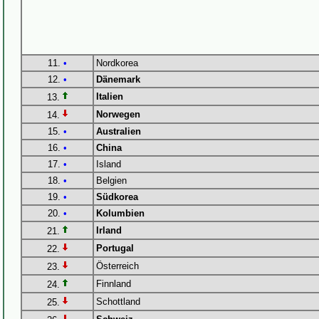
11.
•
Nordkorea
12.
•
Dänemark
Italien
13.
Norwegen
14.
15.
•
Australien
16.
•
China
17.
•
Island
18.
•
Belgien
19.
•
Südkorea
20.
•
Kolumbien
Irland
21.
Portugal
22.
Österreich
23.
Finnland
24.
Schottland
25.