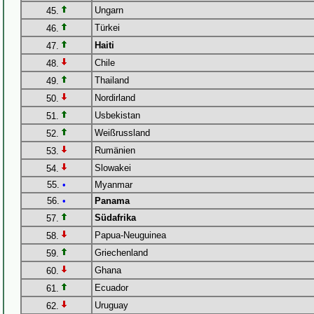
Ungarn
45.
Türkei
46.
Haiti
47.
Chile
48.
Thailand
49.
Nordirland
50.
Usbekistan
51.
Weißrussland
52.
Rumänien
53.
Slowakei
54.
55.
•
Myanmar
56.
•
Panama
Südafrika
57.
Papua-Neuguinea
58.
Griechenland
59.
Ghana
60.
Ecuador
61.
Uruguay
62.