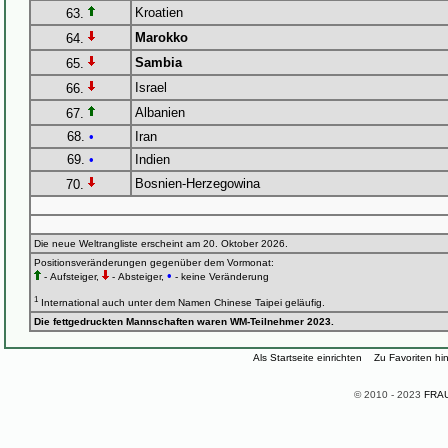
Kroatien
63.
Marokko
64.
Sambia
65.
Israel
66.
Albanien
67.
68.
•
Iran
69.
•
Indien
Bosnien-Herzegowina
70.
Die neue Weltrangliste erscheint am 20. Oktober 2026.
Positionsveränderungen gegenüber dem Vormonat:
•
- Aufsteiger,
- Absteiger,
- keine Veränderung
1
International auch unter dem Namen Chinese Taipei geläufig.
Die fettgedruckten Mannschaften waren WM-Teilnehmer 2023.
Als Startseite einrichten
Zu Favoriten hi
© 2010 - 2023
FRAU