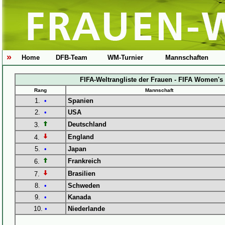
»
Home
DFB-Team
WM-Turnier
Mannschaften
FIFA-Weltrangliste der Frauen - FIFA Women's
Rang
Mannschaft
1.
•
Spanien
2.
•
USA
Deutschland
3.
England
4.
5.
•
Japan
Frankreich
6.
Brasilien
7.
8.
•
Schweden
9.
•
Kanada
10.
•
Niederlande