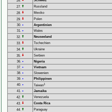
Schweiz
26.
Russland
27.
Mexiko
28.
Polen
29.
30.
•
Argentinien
31.
•
Wales
Neuseeland
32.
Tschechien
33.
Ukraine
34.
Serbien
35.
36.
•
Nigeria
37.
•
Vietnam
38.
•
Slowenien
39.
•
Philippinen
1
40.
•
Taiwan
41.
•
Jamaika
Venezuela
42.
Costa Rica
43.
Paraguay
44.