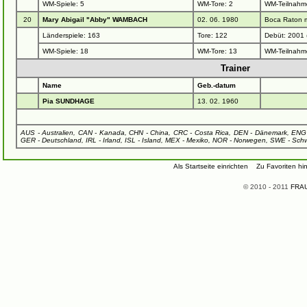
WM-Spiele: 5
WM-Tore: 2
WM-Teilnahm
20
Mary Abigail "Abby" WAMBACH
02. 06. 1980
Boca Raton 
Länderspiele: 163
Tore: 122
Debüt: 2001
WM-Spiele: 18
WM-Tore: 13
WM-Teilnahm
Trainer
Name
Geb.-datum
Pia SUNDHAGE
13. 02. 1960
AUS - Australien, CAN - Kanada, CHN - China, CRC - Costa Rica, DEN - Dänemark, ENG -
GER - Deutschland, IRL - Irland, ISL - Island, MEX - Mexiko, NOR - Norwegen, SWE - Sc
Als Startseite einrichten
Zu Favoriten hi
© 2010 - 2011
FRAU