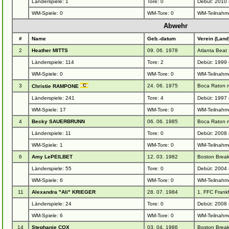
Länderspiele: 1
Tore: 0
Debüt: 2010 
WM-Spiele: 0
WM-Tore: 0
WM-Teilnahm
Abwehr
#
Name
Geb.-datum
Verein (Land
2
Heather MITTS
09. 06. 1978
Atlanta Beat
Länderspiele: 114
Tore: 2
Debüt: 1999 
WM-Spiele: 0
WM-Tore: 0
WM-Teilnahm
3
24. 06. 1975
Boca Raton 
Christie RAMPONE
Länderspiele: 241
Tore: 4
Debüt: 1997
WM-Spiele: 17
WM-Tore: 0
WM-Teilnahm
4
Becky SAUERBRUNN
06. 06. 1985
Boca Raton 
Länderspiele: 11
Tore: 0
Debüt: 2008 
WM-Spiele: 1
WM-Tore: 0
WM-Teilnahm
6
Amy LePEILBET
12. 03. 1982
Boston Break
Länderspiele: 55
Tore: 0
Debüt: 2004
WM-Spiele: 6
WM-Tore: 0
WM-Teilnahm
11
Alexandra "Ali" KRIEGER
28. 07. 1984
1. FFC Frank
Länderspiele: 24
Tore: 0
Debüt: 2008 
WM-Spiele: 6
WM-Tore: 0
WM-Teilnahm
14
Stephanie COX
03. 04. 1986
Boston Break