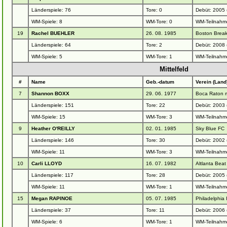
Länderspiele: 76
Tore: 0
Debüt: 2005
WM-Spiele: 8
WM-Tore: 0
WM-Teilnahm
19
Rachel BUEHLER
26. 08. 1985
Boston Break
Länderspiele: 64
Tore: 2
Debüt: 2008 
WM-Spiele: 5
WM-Tore: 1
WM-Teilnahm
Mittelfeld
#
Name
Geb.-datum
Verein (Land
7
Shannon BOXX
29. 06. 1977
Boca Raton 
Länderspiele: 151
Tore: 22
Debüt: 2003
WM-Spiele: 15
WM-Tore: 3
WM-Teilnahm
9
Heather O'REILLY
02. 01. 1985
Sky Blue FC
Länderspiele: 146
Tore: 30
Debüt: 2002
WM-Spiele: 11
WM-Tore: 3
WM-Teilnahm
10
Carli LLOYD
16. 07. 1982
Altlanta Beat
Länderspiele: 117
Tore: 28
Debüt: 2005
WM-Spiele: 11
WM-Tore: 1
WM-Teilnahm
15
Megan RAPINOE
05. 07. 1985
Philadelphia
Länderspiele: 37
Tore: 11
Debüt: 2006 
WM-Spiele: 6
WM-Tore: 1
WM-Teilnahm