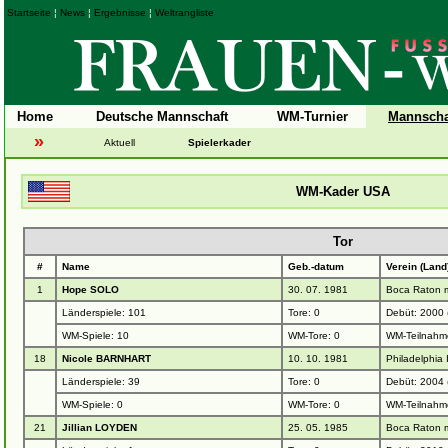
Startseite
¦
News
¦
Ergebnisse
¦
Weltrangliste
Home
Deutsche Mannschaft
WM-Turnier
Mannscha
»
Aktuell
Spielerkader
WM-Kader USA
Tor
#
Name
Geb.-datum
Verein (Land
1
Hope SOLO
30. 07. 1981
Boca Raton 
Länderspiele: 101
Tore: 0
Debüt: 2000 
WM-Spiele: 10
WM-Tore: 0
WM-Teilnahm
18
Nicole BARNHART
10. 10. 1981
Philadelphia
Länderspiele: 39
Tore: 0
Debüt: 2004
WM-Spiele: 0
WM-Tore: 0
WM-Teilnahm
21
Jillian LOYDEN
25. 05. 1985
Boca Raton 