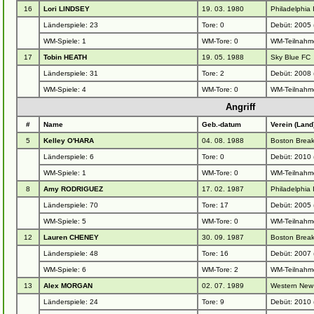
16
Lori LINDSEY
19. 03. 1980
Philadelphia
Länderspiele: 23
Tore: 0
Debüt: 2005 
WM-Spiele: 1
WM-Tore: 0
WM-Teilnahm
17
Tobin HEATH
19. 05. 1988
Sky Blue FC
Länderspiele: 31
Tore: 2
Debüt: 2008 
WM-Spiele: 4
WM-Tore: 0
WM-Teilnahm
Angriff
#
Name
Geb.-datum
Verein (Land
5
Kelley O'HARA
04. 08. 1988
Boston Break
Länderspiele: 6
Tore: 0
Debüt: 2010 
WM-Spiele: 1
WM-Tore: 0
WM-Teilnahm
8
Amy RODRIGUEZ
17. 02. 1987
Philadelphia
Länderspiele: 70
Tore: 17
Debüt: 2005 
WM-Spiele: 5
WM-Tore: 0
WM-Teilnahm
12
Lauren CHENEY
30. 09. 1987
Boston Break
Länderspiele: 48
Tore: 16
Debüt: 2007
WM-Spiele: 6
WM-Tore: 2
WM-Teilnahm
13
Alex MORGAN
02. 07. 1989
Western New 
Länderspiele: 24
Tore: 9
Debüt: 2010 