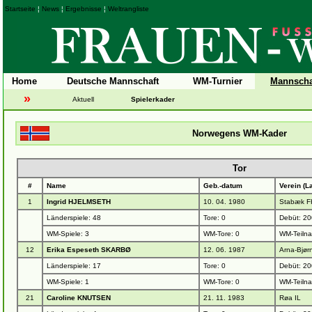
Startseite
¦
News
¦
Ergebnisse
¦
Weltrangliste
Home
Deutsche Mannschaft
WM-Turnier
Mannscha
»
Aktuell
Spielerkader
Norwegens WM-Kader
Tor
#
Name
Geb.-datum
Verein (L
1
Ingrid HJELMSETH
10. 04. 1980
Stabæk F
Länderspiele: 48
Tore: 0
Debüt: 20
WM-Spiele: 3
WM-Tore: 0
WM-Teiln
12
Erika Espeseth SKARBØ
12. 06. 1987
Arna-Bjørn
Länderspiele: 17
Tore: 0
Debüt: 20
WM-Spiele: 1
WM-Tore: 0
WM-Teiln
21
Caroline KNUTSEN
21. 11. 1983
Røa IL