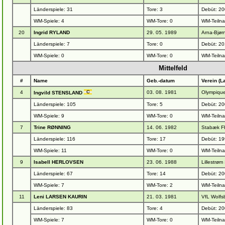
Länderspiele: 31
Tore: 3
Debüt: 20
WM-Spiele: 4
WM-Tore: 0
WM-Teiln
20
Ingrid RYLAND
29. 05. 1989
Arna-Bjørn
Länderspiele: 7
Tore: 0
Debüt: 20
WM-Spiele: 0
WM-Tore: 0
WM-Teiln
Mittelfeld
#
Name
Geb.-datum
Verein (L
4
03. 08. 1981
Olympique
Ingvild STENSLAND
Länderspiele: 105
Tore: 5
Debüt: 20
WM-Spiele: 9
WM-Tore: 0
WM-Teiln
7
Trine RØNNING
14. 06. 1982
Stabæk F
Länderspiele: 116
Tore: 17
Debüt: 19
WM-Spiele: 11
WM-Tore: 0
WM-Teiln
9
Isabell HERLOVSEN
23. 06. 1988
Lillestrøm
Länderspiele: 67
Tore: 14
Debüt: 20
WM-Spiele: 7
WM-Tore: 2
WM-Teiln
11
Leni LARSEN KAURIN
21. 03. 1981
VfL Wolfs
Länderspiele: 83
Tore: 4
Debüt: 20
WM-Spiele: 7
WM-Tore: 0
WM-Teiln