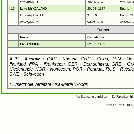
WM-Spiele: 3
WM-Tore: 1
WM-Teiln
17
Lene MYKJÅLAND
20. 02. 1987
Røa IL
Länderspiele: 38
Tore: 5
Debüt: 20
WM-Spiele: 5
WM-Tore: 0
WM-Teiln
Trainer
Name
Geb.-datum
Eli LANDSEM
22. 03. 1962
AUS - Australien, CAN - Kanada, CHN - China, DEN - Dä
Finnland, FRA - Frankreich, GER - Deutschland, GRE - Grie
Niederlande, NOR - Norwegen, POR - Portugal, RUS - Russla
SWE - Schweden
* Ersetzt die verletzte Lisa-Marie Woods
Als Startseite einrichten
Zu Favoriten hi
© 2010 - 2011
FRAU