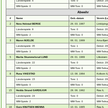
Länderspiele: 4
Tore: 0
Debüt: 20
WM-Spiele: 0
WM-Tore: 0
WM-Teiln
Abwehr
#
Name
Geb.-datum
Verein (L
2
Nora Holstad BERGE
26. 03. 1987
Linköping
Länderspiele: 8
Tore: 0
Debüt: 20
WM-Spiele: 2
WM-Tore: 0
WM-Teiln
3
Maren MJELDE
06. 01. 1989
Arna-Bjørn
Länderspiele: 35
Tore: 1
Debüt: 20
WM-Spiele: 3
WM-Tore: 0
WM-Teiln
5
Marita Skammelsrud LUND
29. 01. 1989
Lillestrøm
Länderspiele: 22
Tore: 0
Debüt: 20
WM-Spiele: 2
WM-Tore: 0
WM-Teiln
8
Runa VIKESTAD
13. 08. 1984
Kolbotn I
Länderspiele: 15
Tore: 1
Debüt: 20
WM-Spiele: 0
WM-Tore: 0
WM-Teiln
15
Hedda Strand GARDSJOR
28. 06. 1982
Røa IL
Länderspiele: 24
Tore: 0
Debüt: 20
WM-Spiele: 2
WM-Tore: 0
WM-Teiln
18
Guro KNUTSEN MIENNA
10. 01. 1985
Røa IL