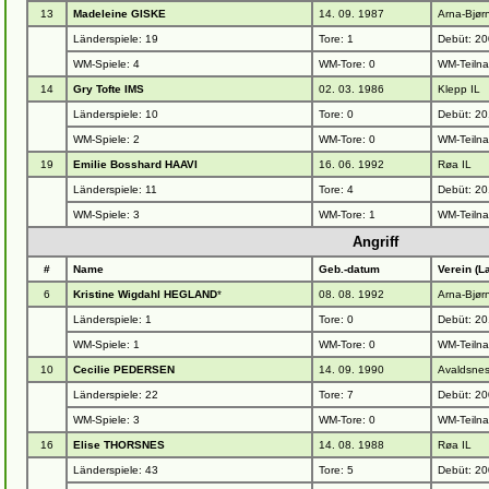
13
Madeleine GISKE
14. 09. 1987
Arna-Bjørn
Länderspiele: 19
Tore: 1
Debüt: 20
WM-Spiele: 4
WM-Tore: 0
WM-Teiln
14
Gry Tofte IMS
02. 03. 1986
Klepp IL
Länderspiele: 10
Tore: 0
Debüt: 20
WM-Spiele: 2
WM-Tore: 0
WM-Teiln
19
Emilie Bosshard HAAVI
16. 06. 1992
Røa IL
Länderspiele: 11
Tore: 4
Debüt: 20
WM-Spiele: 3
WM-Tore: 1
WM-Teiln
Angriff
#
Name
Geb.-datum
Verein (L
6
Kristine Wigdahl HEGLAND
*
08. 08. 1992
Arna-Bjørn
Länderspiele: 1
Tore: 0
Debüt: 20
WM-Spiele: 1
WM-Tore: 0
WM-Teiln
10
Cecilie PEDERSEN
14. 09. 1990
Avaldsnes
Länderspiele: 22
Tore: 7
Debüt: 20
WM-Spiele: 3
WM-Tore: 0
WM-Teiln
16
Elise THORSNES
14. 08. 1988
Røa IL
Länderspiele: 43
Tore: 5
Debüt: 20