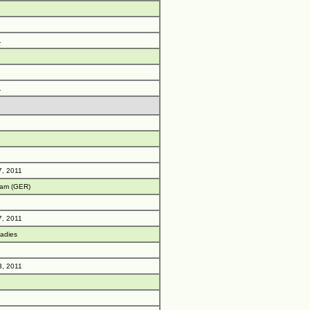
1
1
7, 2011
dam (GER)
7, 2011
Ladies
3, 2011