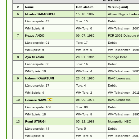
#
Name
Geb.-datum
Verein (Land)
6
Mizuho SAKAGUCHI
15. 10. 1987
Albirex Niigata Ladies
Länderspiele: 43
Tore: 15
Debüt:
WM-Spiele: 6
WM-Tore: 0
WM-Teilnahmen: 200
7
Kozue ANDO
09. 07. 1982
FCR 2001 Duisburg 
Länderspiele: 91
Tore: 17
Debüt:
WM-Spiele: 9
WM-Tore: 0
WM-Teilnahmen: 1999
8
Aya MIYAMA
28. 01. 1985
Yunogo Belle
Länderspiele: 68
Tore: 16
Debüt:
WM-Spiele: 10
WM-Tore: 4
WM-Teilnahmen: 2003
9
Nahomi KAWASUMI
23. 09. 1985
INAC Leonessa
Länderspiele: 17
Tore: 4
Debüt:
WM-Spiele: 4
WM-Tore: 2
WM-Teilnahmen: 201
10
06. 09. 1978
INAC Leonessa
Homare SAWA
Länderspiele: 166
Tore: 80
Debüt:
WM-Spiele: 18
WM-Tore: 8
WM-Teilnahmen: 1995
13
Rumi UTSUGI
05. 12. 1988
Montpellier HSC
Länderspiele: 44
Tore: 5
Debüt:
WM-Spiele: 5
WM-Tore: 0
WM-Teilnahmen: 200