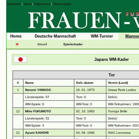
Startseite
¦
News
¦
Ergebnisse
¦
Weltrangliste
Home
Deutsche Mannschaft
WM-Turnier
Mannsc
»
Aktuell
Spielerkader
Japans WM-Kader
Tor
#
Name
Geb.-datum
Verein (Land)
1
Nozomi YAMAGO
16. 01. 1975
Urawa Reds Ladies
Länderspiele: 97
Tore: 0
Debüt:
WM-Spiele: 6
WM-Tore: 0
WM-Teilnahmen: 1999
12
Miho FUKUMOTO
02. 10. 1983
Yunogo Belle
Länderspiele: 52
Tore: 0
Debüt:
WM-Spiele: 3
WM-Tore: 0
WM-Teilnahmen: 200
21
Ayumi KAIHORI
04. 09. 1986
INAC Leonessa