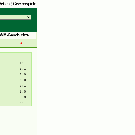
etten
¦
Gewinnspiele
WM-Geschichte
«
1 : 1
1 : 1
2 : 0
2 : 0
2 : 1
1 : 0
5 : 0
2 : 1