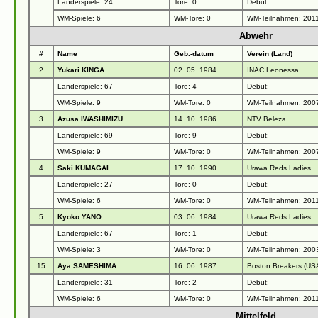
Länderspiele: 24
Tore: 0
Debüt:
WM-Spiele: 6
WM-Tore: 0
WM-Teilnahmen: 201
Abwehr
#
Name
Geb.-datum
Verein (Land)
2
Yukari KINGA
02. 05. 1984
INAC Leonessa
Länderspiele: 67
Tore: 4
Debüt:
WM-Spiele: 9
WM-Tore: 0
WM-Teilnahmen: 200
3
Azusa IWASHIMIZU
14. 10. 1986
NTV Beleza
Länderspiele: 69
Tore: 9
Debüt:
WM-Spiele: 9
WM-Tore: 0
WM-Teilnahmen: 200
4
Saki KUMAGAI
17. 10. 1990
Urawa Reds Ladies
Länderspiele: 27
Tore: 0
Debüt:
WM-Spiele: 6
WM-Tore: 0
WM-Teilnahmen: 201
5
Kyoko YANO
03. 06. 1984
Urawa Reds Ladies
Länderspiele: 67
Tore: 1
Debüt:
WM-Spiele: 3
WM-Tore: 0
WM-Teilnahmen: 2003
15
Aya SAMESHIMA
16. 06. 1987
Boston Breakers (US
Länderspiele: 31
Tore: 2
Debüt:
WM-Spiele: 6
WM-Tore: 0
WM-Teilnahmen: 201
Mittelfeld