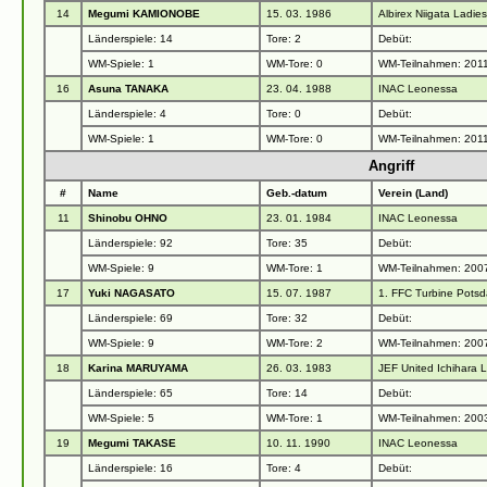
14
Megumi KAMIONOBE
15. 03. 1986
Albirex Niigata Ladies
Länderspiele: 14
Tore: 2
Debüt:
WM-Spiele: 1
WM-Tore: 0
WM-Teilnahmen: 201
16
Asuna TANAKA
23. 04. 1988
INAC Leonessa
Länderspiele: 4
Tore: 0
Debüt:
WM-Spiele: 1
WM-Tore: 0
WM-Teilnahmen: 201
Angriff
#
Name
Geb.-datum
Verein (Land)
11
Shinobu OHNO
23. 01. 1984
INAC Leonessa
Länderspiele: 92
Tore: 35
Debüt:
WM-Spiele: 9
WM-Tore: 1
WM-Teilnahmen: 200
17
Yuki NAGASATO
15. 07. 1987
1. FFC Turbine Pots
Länderspiele: 69
Tore: 32
Debüt:
WM-Spiele: 9
WM-Tore: 2
WM-Teilnahmen: 200
18
Karina MARUYAMA
26. 03. 1983
JEF United Ichihara 
Länderspiele: 65
Tore: 14
Debüt:
WM-Spiele: 5
WM-Tore: 1
WM-Teilnahmen: 200
19
Megumi TAKASE
10. 11. 1990
INAC Leonessa
Länderspiele: 16
Tore: 4
Debüt: