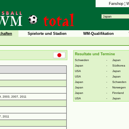
Fanshop
¦
W
haften
Spielorte und Stadien
WM-Qualifikation
Resultate und Termine
Schweden
-
Japan
Japan
-
Südkorea
USA
-
Japan
USA
-
Japan
Japan
-
Schweden
Japan
-
Norwegen
Japan
-
Finnland
, 2003, 2007, 2011
USA
-
Japan
7, 2011