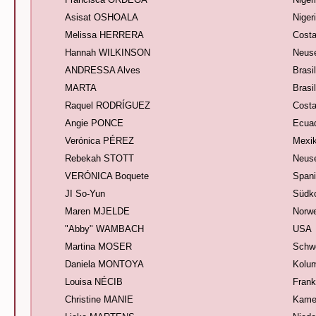
Asisat OSHOALA
Niger
Melissa HERRERA
Costa
Hannah WILKINSON
Neus
ANDRESSA Alves
Brasi
MARTA
Brasi
Raquel RODRÍGUEZ
Costa
Angie PONCE
Ecua
Verónica PÉREZ
Mexi
Rebekah STOTT
Neus
VERÓNICA Boquete
Span
JI So-Yun
Südk
Maren MJELDE
Norw
"Abby" WAMBACH
USA
Martina MOSER
Schw
Daniela MONTOYA
Kolu
Louisa NÉCIB
Frank
Christine MANIE
Kame