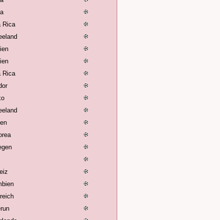
ia
 Rica
eeland
lien
lien
 Rica
dor
ko
eeland
ien
orea
egen
eiz
mbien
reich
run