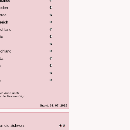
rlande
eden
orea
reich
chland
da
chland
da
n
n
auch dann noch
 die Tore benötigt
Stand: 06. 07. 2015
en die Schweiz