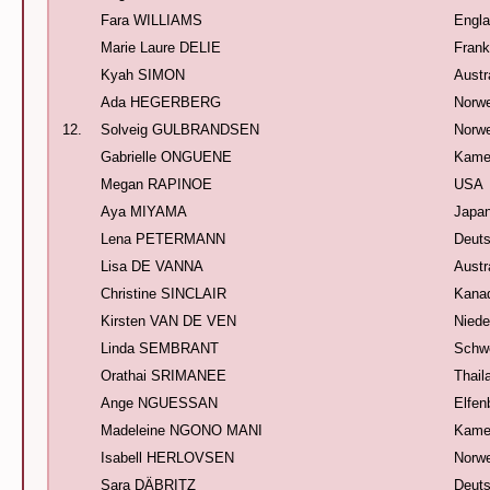
Fara WILLIAMS
Engl
Marie Laure DELIE
Frank
Kyah SIMON
Austr
Ada HEGERBERG
Norw
12.
Solveig GULBRANDSEN
Norw
Gabrielle ONGUENE
Kame
Megan RAPINOE
USA
Aya MIYAMA
Japa
Lena PETERMANN
Deuts
Lisa DE VANNA
Austr
Christine SINCLAIR
Kana
Kirsten VAN DE VEN
Niede
Linda SEMBRANT
Schw
Orathai SRIMANEE
Thail
Ange NGUESSAN
Elfen
Madeleine NGONO MANI
Kame
Isabell HERLOVSEN
Norw
Sara DÄBRITZ
Deuts