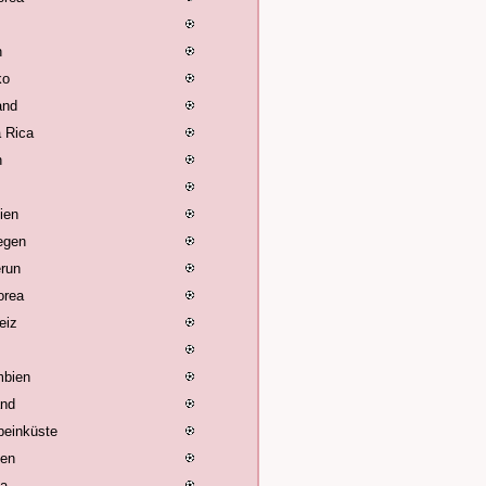
n
ko
and
 Rica
n
lien
egen
run
orea
eiz
mbien
and
beinküste
ien
ia