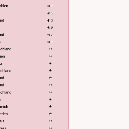
mbien
and
and
n
chland
lien
ia
chland
and
and
chland
n
reich
eden
eiz
orea