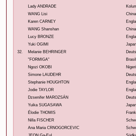
Lady ANDRADE
Kolu
WANG Lisi
China
Karen CARNEY
Engl
WANG Shanshan
China
Lucy BRONZE
Engl
Yuki OGIMI
Japa
32.
Melanie BEHRINGER
Deuts
"FORMIGA"
Brasi
Ngozi OKOBI
Niger
Simone LAUDEHR
Deuts
Stephanie HOUGHTON
Engl
Jodie TAYLOR
Engl
Dzsenifer MAROZSÁN
Deuts
Yuika SUGASAWA
Japa
Élodie THOMIS
Frank
Nilla FISCHER
Schw
Ana Maria CRNOGORCEVIC
Schw
JEON Ga-Eul
Südk