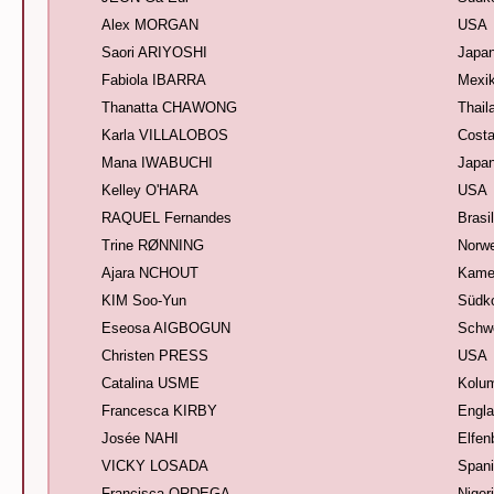
Alex MORGAN
USA
Saori ARIYOSHI
Japa
Fabiola IBARRA
Mexi
Thanatta CHAWONG
Thail
Karla VILLALOBOS
Costa
Mana IWABUCHI
Japa
Kelley O'HARA
USA
RAQUEL Fernandes
Brasi
Trine RØNNING
Norw
Ajara NCHOUT
Kame
KIM Soo-Yun
Südk
Eseosa AIGBOGUN
Schw
Christen PRESS
USA
Catalina USME
Kolu
Francesca KIRBY
Engl
Josée NAHI
Elfen
VICKY LOSADA
Span
Francisca ORDEGA
Niger