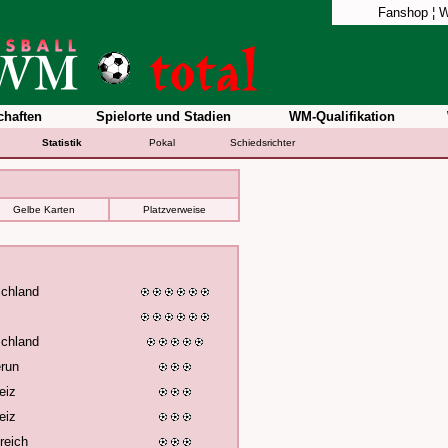
Fanshop
¦
W
haften
Spielorte und Stadien
WM-Qualifikation
Statistik
Pokal
Schiedsrichter
Gelbe Karten
Platzverweise
chland
chland
run
eiz
eiz
reich