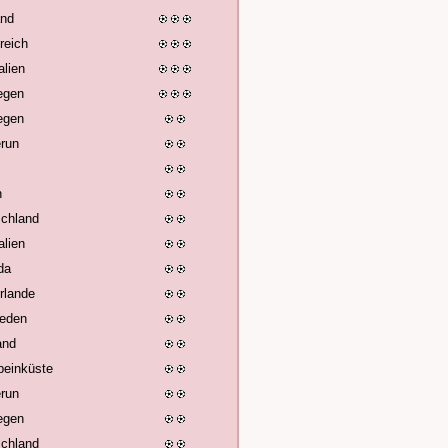
and
reich
alien
egen
egen
run
n
chland
alien
da
rlande
eden
and
beinküste
run
egen
chland