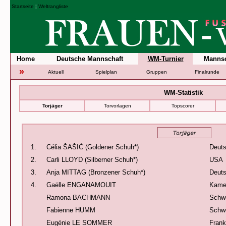
Startseite
¦
Weltrangliste
Home
Deutsche Mannschaft
WM-Turnier
Mannsc
»
Aktuell
Spielplan
Gruppen
Finalrunde
WM-Statistik
Torjäger
Torvorlagen
Topscorer
1.
Célia ŠAŠIĆ (Goldener Schuh*)
Deuts
2.
Carli LLOYD (Silberner Schuh*)
USA
3.
Anja MITTAG (Bronzener Schuh*)
Deuts
4.
Gaëlle ENGANAMOUIT
Kame
Ramona BACHMANN
Schw
Fabienne HUMM
Schw
Eugénie LE SOMMER
Frank