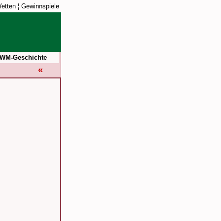
etten
¦
Gewinnspiele
WM-Geschichte
«