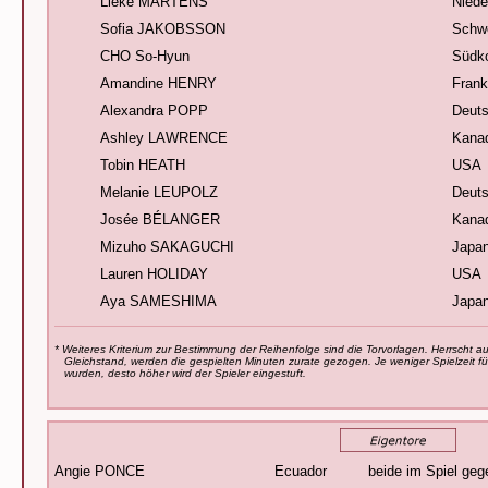
Lieke MARTENS
Niede
Sofia JAKOBSSON
Schw
CHO So-Hyun
Südk
Amandine HENRY
Frank
Alexandra POPP
Deuts
Ashley LAWRENCE
Kana
Tobin HEATH
USA
Melanie LEUPOLZ
Deuts
Josée BÉLANGER
Kana
Mizuho SAKAGUCHI
Japa
Lauren HOLIDAY
USA
Aya SAMESHIMA
Japa
* Weiteres Kriterium zur Bestimmung der Reihenfolge sind die Torvorlagen. Herrscht 
Gleichstand, werden die gespielten Minuten zurate gezogen. Je weniger Spielzeit für
wurden, desto höher wird der Spieler eingestuft.
Angie PONCE
Ecuador
beide im Spiel geg