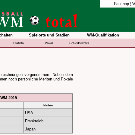
Fanshop
¦
W
haften
Spielorte und Stadien
WM-Qualifikation
Statistik
Pokal
Schiedsrichter
uszeichnungen vorgenommen. Neben dem
nnen noch persönliche Meriten und Pokale
r WM 2015
Nation
USA
Frankreich
Japan