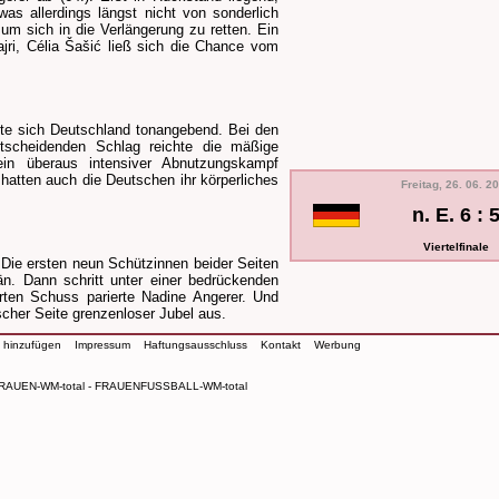
s allerdings längst nicht von sonderlich
um sich in die Verlängerung zu retten. Ein
ri, Célia Šašić ließ sich die Chance vom
gte sich Deutschland tonangebend. Bei den
tscheidenden Schlag reichte die mäßige
in überaus intensiver Abnutzungskampf
 hatten auch die Deutschen ihr körperliches
Freitag, 26. 06. 2
n. E. 6 : 
Viertelfinale
Die ersten neun Schützinnen beider Seiten
än. Dann schritt unter einer bedrückenden
erten Schuss parierte Nadine Angerer. Und
cher Seite grenzenloser Jubel aus.
n hinzufügen
Impressum
Haftungsausschluss
Kontakt
Werbung
RAUEN-WM-total - FRAUENFUSSBALL-WM-total