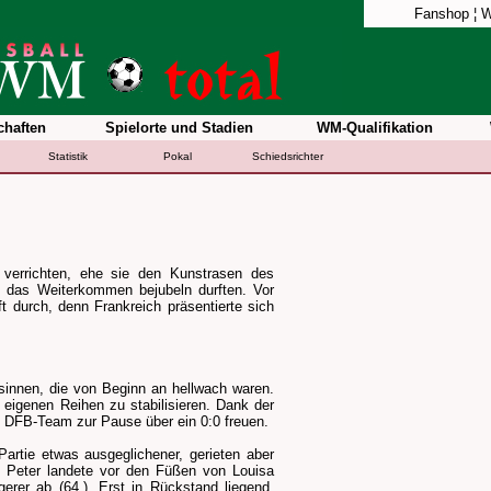
Fanshop
¦
W
haften
Spielorte und Stadien
WM-Qualifikation
Statistik
Pokal
Schiedsrichter
 verrichten, ehe sie den Kunstrasen des
d das Weiterkommen bejubeln durften. Vor
 durch, denn Frankreich präsentierte sich
ösinnen, die von Beginn an hellwach waren.
 eigenen Reihen zu stabilisieren. Dank der
s DFB-Team zur Pause über ein 0:0 freuen.
artie etwas ausgeglichener, gerieten aber
t Peter landete vor den Füßen von Louisa
erer ab (64.). Erst in Rückstand liegend,