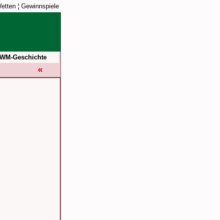
etten
¦
Gewinnspiele
WM-Geschichte
«