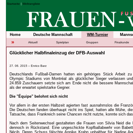
Startseite
¦
Weltrangliste
Home
Deutsche Mannschaft
WM-Turnier
Mannsc
»
Aktuell
Spielplan
Gruppen
Finalrunde
Glücklicher Halbfinaleinzug der DFB-Auswahl
27. 06. 2015 –
Enrico Barz
Deutschlands Fußball-Damen hatten ein gehöriges Stück Arbeit zu
Olympic Stadiums von Montréal als glücklicher Sieger verlassen un
24.859 Zuschauern setzte sich am Ende nicht die bessere Mannschaft
als der erwartet spielstarke Gegner.
Die "Équipe" belohnt sich nicht
Vor allem in der ersten Halbzeit agierten fast ausnahmslos die Franz
Die Deutschen fanden überhaupt nicht ins Spiel, hatten alle Mühe, die
Tatsache, dass Frankreich seine Chancen nicht nutzte, konnte sich da
Nach dem Seitenwechsel gestalteten die Frauen von Silvia Neid die P
dennoch in Rückstand. Eine ungeschickte Kopfballabwehr von Babet
Nécib. Deren Schuss fälschte Annike Krahn unhaltbar für Nadine Ang