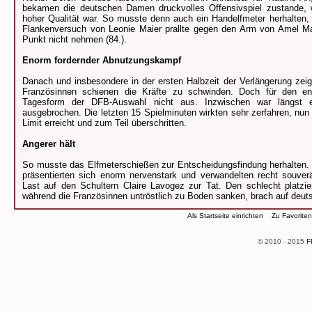
bekamen die deutschen Damen druckvolles Offensivspiel zustande, wa
hoher Qualität war. So musste denn auch ein Handelfmeter herhalten, 
Flankenversuch von Leonie Maier prallte gegen den Arm von Amel Maj
Punkt nicht nehmen (84.).
Enorm fordernder Abnutzungskampf
Danach und insbesondere in der ersten Halbzeit der Verlängerung zei
Französinnen schienen die Kräfte zu schwinden. Doch für den en
Tagesform der DFB-Auswahl nicht aus. Inzwischen war längst e
ausgebrochen. Die letzten 15 Spielminuten wirkten sehr zerfahren, nun
Limit erreicht und zum Teil überschritten.
Angerer hält
So musste das Elfmeterschießen zur Entscheidungsfindung herhalten. 
präsentierten sich enorm nervenstark und verwandelten recht souver
Last auf den Schultern Claire Lavogez zur Tat. Den schlecht platzi
während die Französinnen untröstlich zu Boden sanken, brach auf deuts
Als Startseite einrichten
Zu Favorite
© 2010 - 2015
F